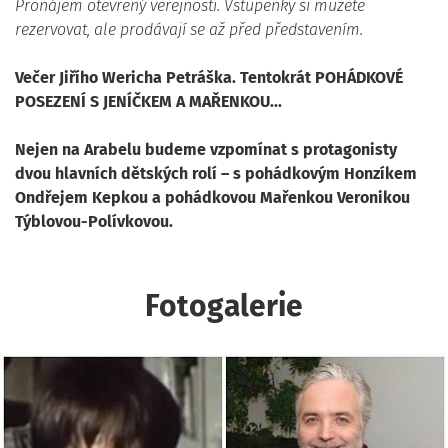
Pronájem otevřený veřejnosti. Vstupenky si můžete
rezervovat, ale prodávají se až před představením.
Večer Jiřího Wericha Petráška. Tentokrát POHÁDKOVÉ
POSEZENÍ S JENÍČKEM A MAŘENKOU...
Nejen na Arabelu budeme vzpomínat s protagonisty
dvou hlavních dětských rolí – s pohádkovým Honzíkem
Ondřejem Kepkou a pohádkovou Mařenkou Veronikou
Týblovou-Polívkovou.
Fotogalerie