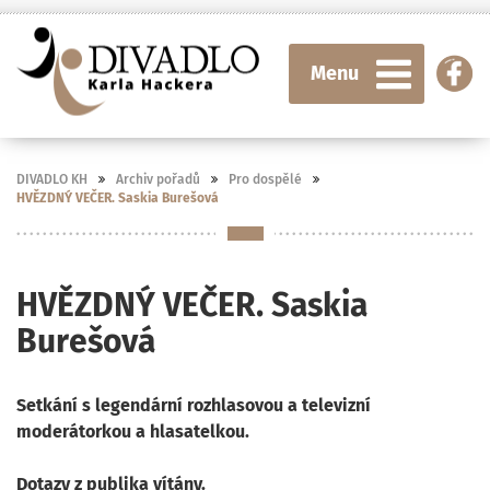
Menu
DIVADLO KH
Archiv pořadů
Pro dospělé
HVĚZDNÝ VEČER. Saskia Burešová
HVĚZDNÝ VEČER. Saskia
Burešová
Setkání s legendární rozhlasovou a televizní
moderátorkou a hlasatelkou.
Dotazy z publika vítány.