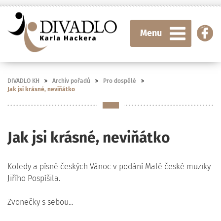
Menu
DIVADLO KH
Archiv pořadů
Pro dospělé
Jak jsi krásné, neviňátko
Jak jsi krásné, neviňátko
Koledy a písně českých Vánoc v podání Malé české muziky
Jiřího Pospíšila.
Zvonečky s sebou...