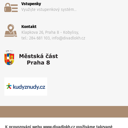
Vstupenky
Využijte vstupenkový systém...
Kontakt
Klapkova 26, Praha 8 - Kobylisy,
tel.: 284 681 103, info@divadlokh.cz
Copyright
(C) 2017 Divadlo Karla Hackera
, Všechna práva
vyhrazena,
Obchodní podmínky
K provozování webu www.divadlokh.cz využíváme takzvané