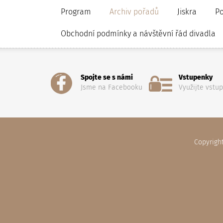
Program
Archiv pořadů
Jiskra
P
Obchodní podmínky a návštěvní řád divadla
Spojte se s námi
Vstupenky
Jsme na Facebooku
Využijte vstu
Copyrigh