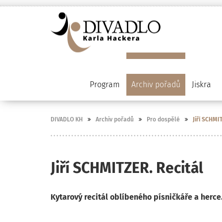
Program
Archiv pořadů
Jiskra
DIVADLO KH
Archiv pořadů
Pro dospělé
Jiří SCHMI
Jiří SCHMITZER. Recitál
Kytarový recitál oblíbeného písničkáře a herce