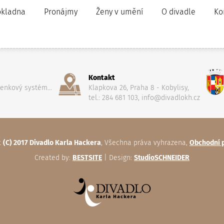
okladna
Pronájmy
Ženy v umění
O divadle
Ko
Kontakt
penkový systém...
Klapkova 26, Praha 8 - Kobylisy,
tel.: 284 681 103, info@divadlokh.cz
t
(C) 2017 Divadlo Karla Hackera
, Všechna práva vyhrazena,
Obchodní 
Created by:
BESTSITE
| Design:
StudioSCHNEIDER