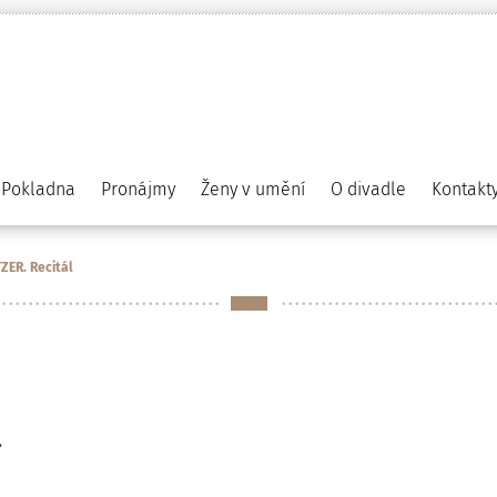
Pokladna
Pronájmy
Ženy v umění
O divadle
Kontakt
TZER. Recitál
.