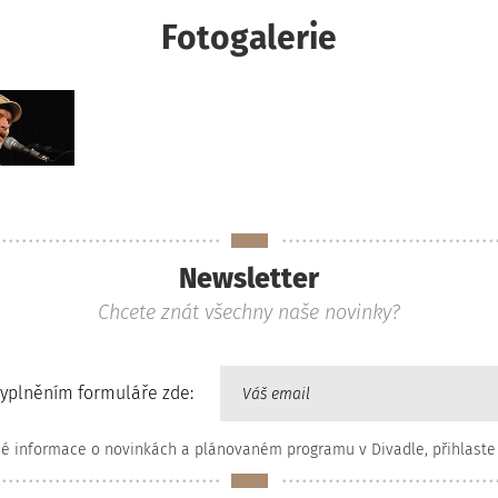
Fotogalerie
Newsletter
Chcete znát všechny naše novinky?
vyplněním formuláře zde:
né informace o novinkách a plánovaném programu v Divadle, přihlaste