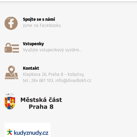
Spojte se s námi
Jsme na Facebooku
Vstupenky
Využijte vstupenkový systém...
Kontakt
Klapkova 26, Praha 8 - Kobylisy,
tel.: 284 681 103, info@divadlokh.cz