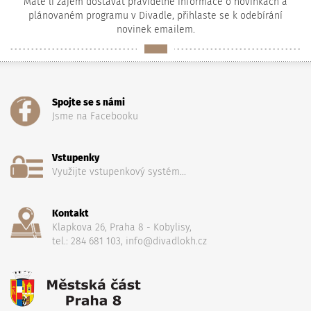
Máte li zájem dostávat pravidelné informace o novinkách a
plánovaném programu v Divadle, přihlaste se k odebírání
novinek emailem.
Spojte se s námi
Jsme na Facebooku
Vstupenky
Využijte vstupenkový systém...
Kontakt
Klapkova 26, Praha 8 - Kobylisy,
tel.: 284 681 103, info@divadlokh.cz