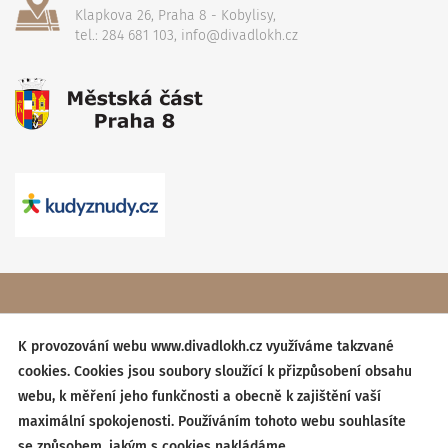
Klapkova 26, Praha 8 - Kobylisy,
tel.: 284 681 103, info@divadlokh.cz
Copyright
(C) 2017 Divadlo Karla Hackera
, Všechna práva
vyhrazena,
Obchodní podmínky
K provozování webu www.divadlokh.cz využíváme takzvané
cookies. Cookies jsou soubory sloužící k přizpůsobení obsahu
Created by:
BESTSITE
| Design:
StudioSCHNEIDER
webu, k měření jeho funkčnosti a obecně k zajištění vaší
maximální spokojenosti. Používáním tohoto webu souhlasíte
se způsobem, jakým s cookies nakládáme.