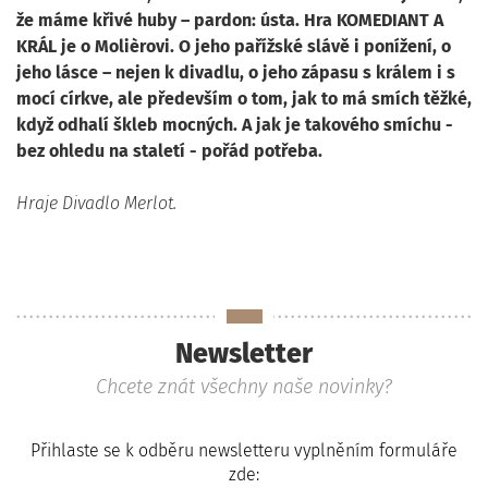
že máme křivé huby – pardon: ústa. Hra KOMEDIANT A
KRÁL je o Molièrovi. O jeho pařížské slávě i ponížení, o
jeho lásce – nejen k divadlu, o jeho zápasu s králem i s
mocí církve, ale především o tom, jak to má smích těžké,
když odhalí škleb mocných. A jak je takového smíchu -
bez ohledu na staletí - pořád potřeba.
Hraje Divadlo Merlot.
Newsletter
Chcete znát všechny naše novinky?
Přihlaste se k odběru newsletteru vyplněním formuláře
zde: