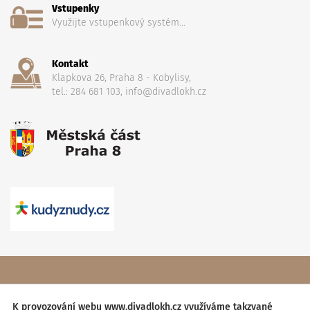
Vstupenky
Využijte vstupenkový systém...
Kontakt
Klapkova 26, Praha 8 - Kobylisy,
tel.: 284 681 103, info@divadlokh.cz
Copyright
(C) 2017 Divadlo Karla Hackera
, Všechna práva
vyhrazena,
Obchodní podmínky
K provozování webu www.divadlokh.cz využíváme takzvané