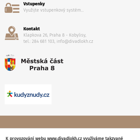
Vstupenky
Využijte vstupenkový systém...
Kontakt
Klapkova 26, Praha 8 - Kobylisy,
tel.: 284 681 103, info@divadlokh.cz
Copyright
(C) 2017 Divadlo Karla Hackera
, Všechna práva
vyhrazena,
Obchodní podmínky
K provozování webu www.divadlokh.cz využíváme takzvané