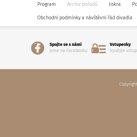
Program
Archiv pořadů
Jiskra
P
Obchodní podmínky a návštěvní řád divadla
Spojte se s námi
Vstupenky
Jsme na Facebooku
Využijte vstu
Copyrigh