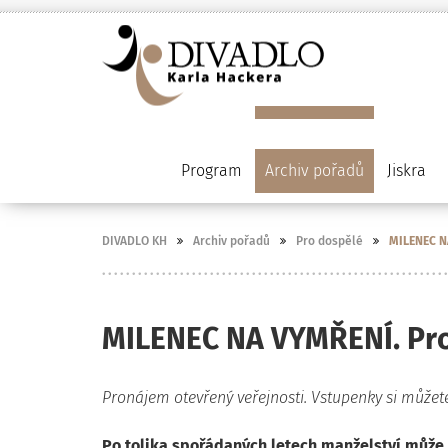
Program
Archiv pořadů
Jiskra
DIVADLO KH
Archiv pořadů
Pro dospělé
MILENEC NA
MILENEC NA VYMŘENÍ. Pro
Pronájem otevřený veřejnosti. Vstupenky si můžete
Po tolika spořádaných letech manželství může p