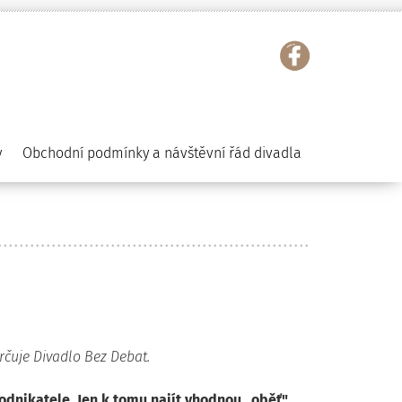
y
Obchodní podmínky a návštěvní řád divadla
rčuje Divadlo Bez Debat.
dnikatele. Jen k tomu najít vhodnou „oběť"...