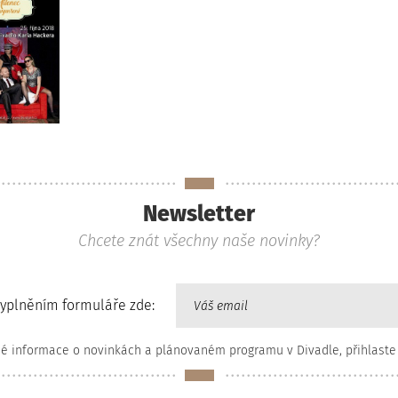
Newsletter
Chcete znát všechny naše novinky?
vyplněním formuláře zde:
né informace o novinkách a plánovaném programu v Divadle, přihlaste