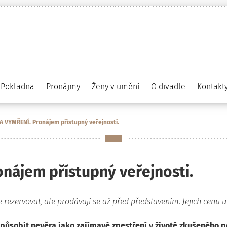
Pokladna
Pronájmy
Ženy v umění
O divadle
Kontakt
 VYMŘENÍ. Pronájem přístupný veřejnosti.
nájem přístupný veřejnosti.
 rezervovat, ale prodávají se až před představením. Jejich cenu u
ůsobit nevěra jako zajímavé zpestření v životě zkušeného po