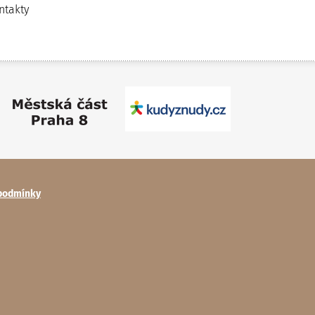
ntakty
podmínky