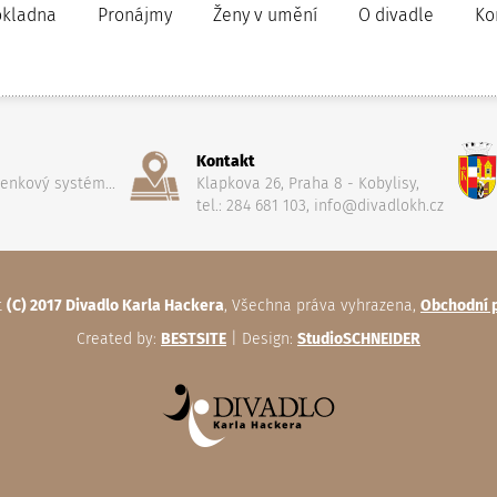
okladna
Pronájmy
Ženy v umění
O divadle
Ko
Kontakt
penkový systém...
Klapkova 26, Praha 8 - Kobylisy,
tel.: 284 681 103, info@divadlokh.cz
t
(C) 2017 Divadlo Karla Hackera
, Všechna práva vyhrazena,
Obchodní 
Created by:
BESTSITE
| Design:
StudioSCHNEIDER