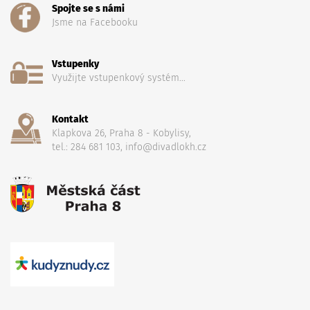
Spojte se s námi
Jsme na Facebooku
Vstupenky
Využijte vstupenkový systém...
Kontakt
Klapkova 26, Praha 8 - Kobylisy,
tel.: 284 681 103, info@divadlokh.cz