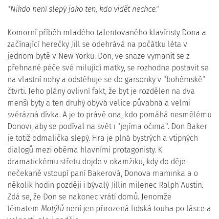
"
Nikdo není slepý jako ten, kdo vidět nechce."
Komorní příběh mladého talentovaného klavíristy Dona a
začínající herečky Jill se odehrává na počátku léta v
jednom bytě v New Yorku. Don, ve snaze vymanit se z
přehnané péče své milující matky, se rozhodne postavit se
na vlastní nohy a odstěhuje se do garsonky v "bohémské"
čtvrti. Jeho plány ovlivní fakt, že byt je rozdělen na dva
menší byty a ten druhý obývá velice půvabná a velmi
svérázná dívka. A je to právě ona, kdo pomáhá nesmělému
Donovi, aby se podíval na svět i "jejíma očima". Don Baker
je totiž odmalička slepý. Hra je plná bystrých a vtipných
dialogů mezi oběma hlavními protagonisty. K
dramatickému střetu dojde v okamžiku, kdy do děje
nečekaně vstoupí paní Bakerová, Donova maminka a o
několik hodin později i bývalý Jillin milenec Ralph Austin.
Zdá se, že Don se nakonec vrátí domů. Jenomže
tématem
Motýlů
není jen přirozená lidská touha po lásce a