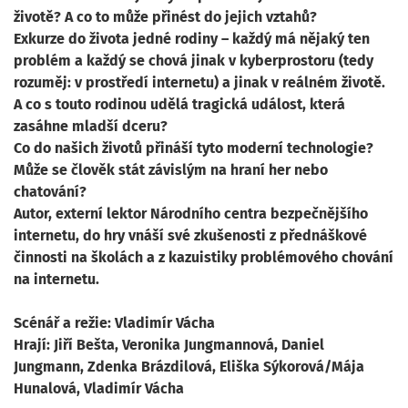
životě? A co to může přinést do jejich vztahů?
Exkurze do života jedné rodiny – každý má nějaký ten
problém a každý se chová jinak v kyberprostoru (tedy
rozuměj: v prostředí internetu) a jinak v reálném životě.
A co s touto rodinou udělá tragická událost, která
zasáhne mladší dceru?
Co do našich životů přináší tyto moderní technologie?
Může se člověk stát závislým na hraní her nebo
chatování?
Autor, externí lektor Národního centra bezpečnějšího
internetu, do hry vnáší své zkušenosti z přednáškové
činnosti na školách a z kazuistiky problémového chování
na internetu.
Scénář a režie: Vladimír Vácha
Hrají: Jiří Bešta, Veronika Jungmannová, Daniel
Jungmann, Zdenka Brázdilová, Eliška Sýkorová/Mája
Hunalová, Vladimír Vácha