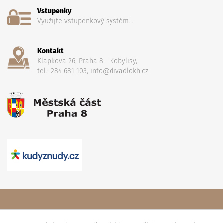
Vstupenky
Využijte vstupenkový systém...
Kontakt
Klapkova 26, Praha 8 - Kobylisy,
tel.: 284 681 103, info@divadlokh.cz
Copyright
(C) 2017 Divadlo Karla Hackera
, Všechna práva