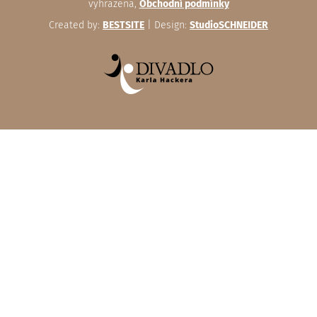
vyhrazena,
Obchodní podmínky
Created by:
BESTSITE
| Design:
StudioSCHNEIDER