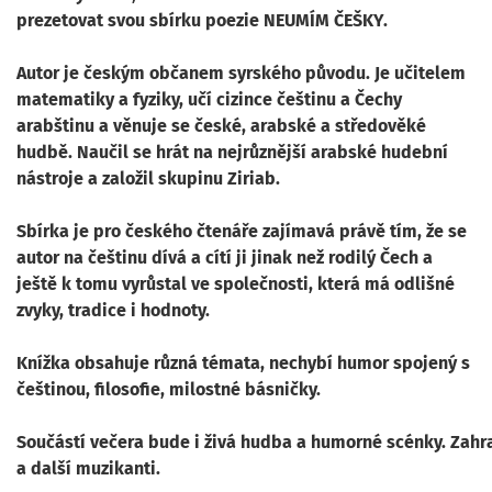
prezetovat svou sbírku poezie NEUMÍM ČEŠKY.
Autor je českým občanem syrského původu. Je učitelem
matematiky a fyziky, učí cizince češtinu a Čechy
arabštinu a věnuje se české, arabské a středověké
hudbě. Naučil se hrát na nejrůznější arabské hudební
nástroje a založil skupinu Ziriab.
Sbírka je pro českého čtenáře zajímavá právě tím, že se
autor na češtinu dívá a cítí ji jinak než rodilý Čech a
ještě k tomu vyrůstal ve společnosti, která má odlišné
zvyky, tradice i hodnoty.
Knížka obsahuje různá témata, nechybí humor spojený s
češtinou, filosofie, milostné básničky.
Součástí večera bude i živá hudba a humorné scénky. Zahra
a další muzikanti.