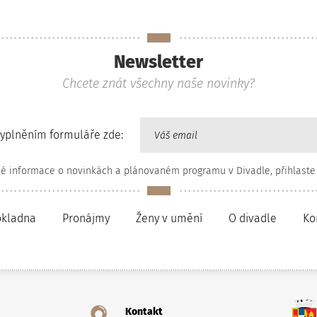
Newsletter
Chcete znát všechny naše novinky?
vyplněním formuláře zde:
né informace o novinkách a plánovaném programu v Divadle, přihlaste
okladna
Pronájmy
Ženy v umění
O divadle
Ko
Kontakt