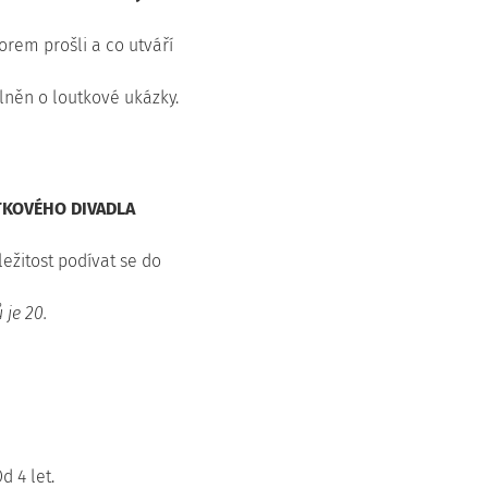
borem prošli a co utváří
lněn o loutkové ukázky.
KOVÉHO DIVADLA
ežitost podívat se do
 je 20.
d 4 let.