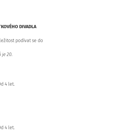
KOVÉHO DIVADLA
ežitost podívat se do
 je 20.
d 4 let.
d 4 let.