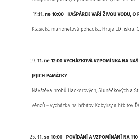
19
.11. ne 10:00
KAŠPÁREK VAŘÍ ŽIVOU VODU, O 
Klasická marionetová pohádka. Hraje LD Jiskra. O
11. ne 12:00
VYCHÁZKOVÁ VZPOMÍNKA NA NAŠE
JEJICH PAMÁTKY
Návštěva hrobů Hackerových, Slunéčkových a Sta
věnců – vycházka na hřbitov Kobylisy a hřbitov Ď
11. so 10:00
POVÍDÁNÍ A VZPOMÍNÁNÍ NA 110 