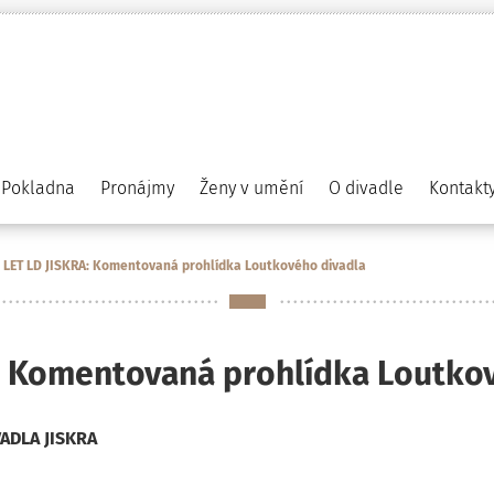
Pokladna
Pronájmy
Ženy v umění
O divadle
Kontakt
0 LET LD JISKRA: Komentovaná prohlídka Loutkového divadla
A: Komentovaná prohlídka Loutko
ADLA JISKRA