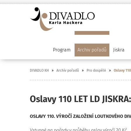
Program
Archiv pořadů
Jiskra
DIVADLO KH
Archiv pořadů
Pro dospělé
Oslavy 11
Oslavy 110 LET LD JISKR
OSLAVY 110. VÝROČÍ ZALOŽENÍ LOUTKOVÉHO DIV
Vstupné na pořady v průběhu oslav výročí 20 Kč.