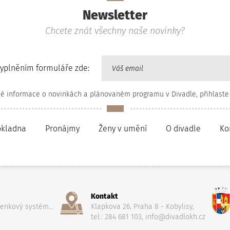
Newsletter
Chcete znát všechny naše novinky?
vyplněním formuláře zde:
né informace o novinkách a plánovaném programu v Divadle, přihlaste
okladna
Pronájmy
Ženy v umění
O divadle
Ko
Kontakt
penkový systém...
Klapkova 26, Praha 8 - Kobylisy,
tel.: 284 681 103, info@divadlokh.cz