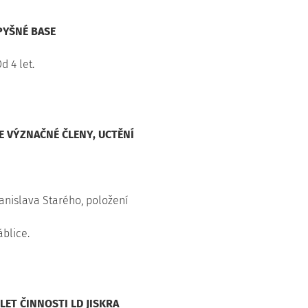
PYŠNÉ BASE
d 4 let.
 VÝZNAČNÉ ČLENY, UCTĚNÍ
nislava Starého, položení
áblice.
LET ČINNOSTI LD JISKRA