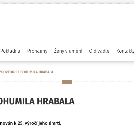
Pokladna
Pronájmy
Ženy v umění
O divadle
Kontakt
 ZPOVĚDNICE BOHUMILA HRABALA
BOHUMILA HRABALA
ován k 25. výročí jeho úmrtí.