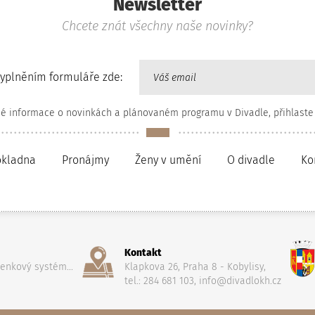
Newsletter
Chcete znát všechny naše novinky?
vyplněním formuláře zde:
né informace o novinkách a plánovaném programu v Divadle, přihlaste
okladna
Pronájmy
Ženy v umění
O divadle
Ko
Kontakt
penkový systém...
Klapkova 26, Praha 8 - Kobylisy,
tel.: 284 681 103, info@divadlokh.cz