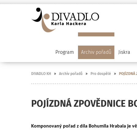
Program
Archiv pořadů
Jiskra
DIVADLO KH
Archiv pořadů
Pro dospělé
POJÍZDNÁ
POJÍZDNÁ ZPOVĚDNICE 
Komponovaný pořad z díla Bohumila Hrabala je věn