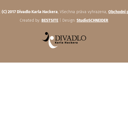
t
(C) 2017 Divadlo Karla Hackera
, Všechna práva vyhrazena,
Obchodní 
Created by:
BESTSITE
| Design:
StudioSCHNEIDER