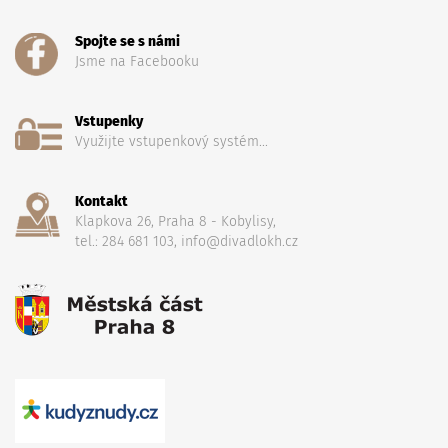
Spojte se s námi
Jsme na Facebooku
Vstupenky
Využijte vstupenkový systém...
Kontakt
Klapkova 26, Praha 8 - Kobylisy,
tel.: 284 681 103, info@divadlokh.cz