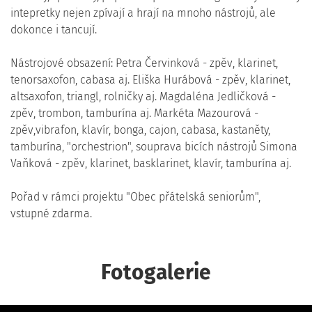
intepretky nejen zpívají a hrají na mnoho nástrojů, ale
dokonce i tancují.
Nástrojové obsazení: Petra Červinková - zpěv, klarinet,
tenorsaxofon, cabasa aj. Eliška Hurábová - zpěv, klarinet,
altsaxofon, triangl, rolničky aj. Magdaléna Jedličková -
zpěv, trombon, tamburína aj. Markéta Mazourová -
zpěv,vibrafon, klavír, bonga, cajon, cabasa, kastaněty,
tamburína, "orchestrion", souprava bicích nástrojů Simona
Vaňková - zpěv, klarinet, basklarinet, klavír, tamburína aj.
Pořad v rámci projektu "Obec přátelská seniorům",
vstupné zdarma.
Fotogalerie