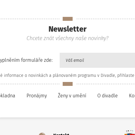
Newsletter
Chcete znát všechny naše novinky?
vyplněním formuláře zde:
né informace o novinkách a plánovaném programu v Divadle, přihlaste
okladna
Pronájmy
Ženy v umění
O divadle
Ko