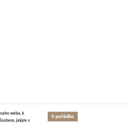
bsahu webu, k
V pořádku
působem, jakým s