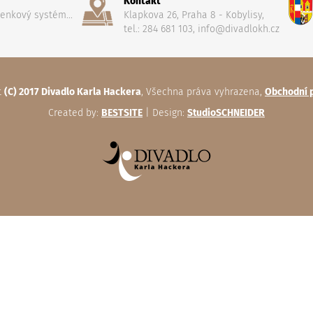
Kontakt
penkový systém...
Klapkova 26, Praha 8 - Kobylisy,
tel.: 284 681 103, info@divadlokh.cz
t
(C) 2017 Divadlo Karla Hackera
, Všechna práva vyhrazena,
Obchodní 
Created by:
BESTSITE
| Design:
StudioSCHNEIDER