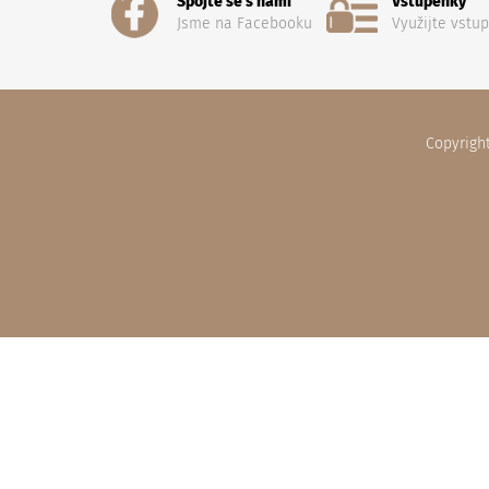
Spojte se s námi
Vstupenky
Jsme na Facebooku
Využijte vstu
Copyrigh