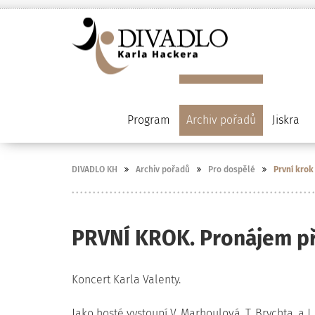
Program
Archiv pořadů
Jiskra
DIVADLO KH
Archiv pořadů
Pro dospělé
První krok
PRVNÍ KROK. Pronájem pří
Koncert Karla Valenty.
Jako hosté vystoupí V. Marhoulová, T. Brychta, a J.