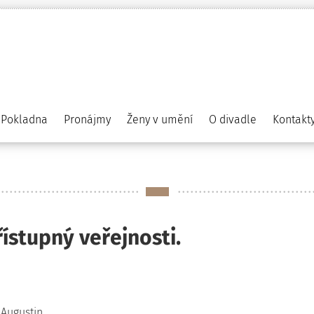
Pokladna
Pronájmy
Ženy v umění
O divadle
Kontakt
stupný veřejnosti.
 Augustin.