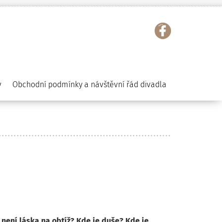
y
Obchodní podmínky a návštěvní řád divadla
e není láska na obtíž? Kde je duše? Kde je