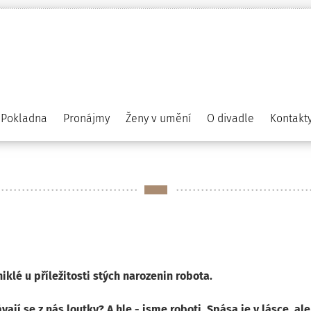
Pokladna
Pronájmy
Ženy v umění
O divadle
Kontakt
klé u příležitosti stých narozenin robota.
ají se z nás loutky? A hle - jsme roboti. Spása je v lásce, al