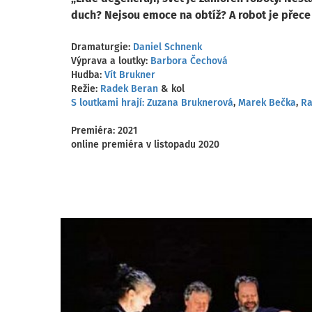
duch? Nejsou emoce na obtíž? A robot je přece st
Dramaturgie:
Daniel Schnenk
Výprava a loutky:
Barbora Čechová
Hudba:
Vít Brukner
Režie:
Radek Beran
& kol
S loutkami hrají: Zuzana Bruknerová
,
Marek Bečka
,
Ra
Premiéra: 2021
online premiéra v listopadu 2020