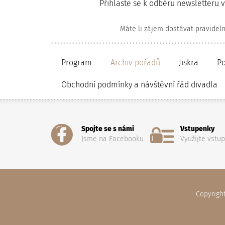
Přihlaste se k odběru newsletteru 
Máte li zájem dostávat pravidel
Program
Archiv pořadů
Jiskra
P
Obchodní podmínky a návštěvní řád divadla
Spojte se s námi
Vstupenky
Jsme na Facebooku
Využijte vstu
Copyrigh