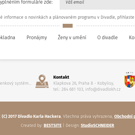
vyplněním formuláře zde:
né informace o novinkách a plánovaném programu v Divadle, přihlaste
okladna
Pronájmy
Ženy v umění
O divadle
Ko
Kontakt
penkový systém...
Klapkova 26, Praha 8 - Kobylisy,
tel.: 284 681 103, info@divadlokh.cz
t
(C) 2017 Divadlo Karla Hackera
, Všechna práva vyhrazena,
Obchodní 
Created by:
BESTSITE
| Design:
StudioSCHNEIDER