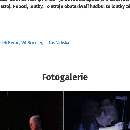
roj. Roboti, loutky. To stroje obstarávají hudbu, to loutky zá
dek Beran
,
Vít Brukner
,
Lukáš Valiska
Fotogalerie