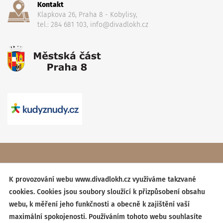
Kontakt
Klapkova 26, Praha 8 - Kobylisy,
tel.: 284 681 103, info@divadlokh.cz
Copyright
(C) 2017 Divadlo Karla Hackera
, Všechna práva
vyhrazena,
Obchodní podmínky
K provozování webu www.divadlokh.cz využíváme takzvané
cookies. Cookies jsou soubory sloužící k přizpůsobení obsahu
Created by:
BESTSITE
| Design:
StudioSCHNEIDER
webu, k měření jeho funkčnosti a obecně k zajištění vaší
maximální spokojenosti. Používáním tohoto webu souhlasíte