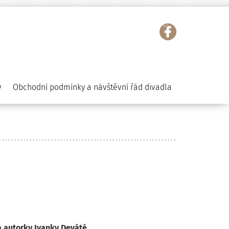
y
Obchodní podmínky a návštěvní řád divadla
a autorky Ivanky Deváté
.