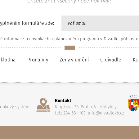
Chcete znát všechny naše novinky?
vyplněním formuláře zde:
né informace o novinkách a plánovaném programu v Divadle, přihlaste
okladna
Pronájmy
Ženy v umění
O divadle
Ko
Kontakt
penkový systém...
Klapkova 26, Praha 8 - Kobylisy,
tel.: 284 681 103, info@divadlokh.cz