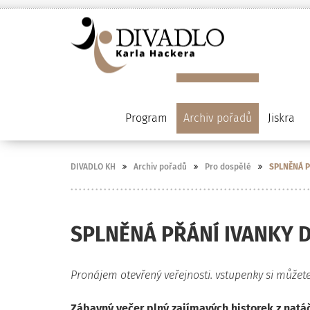
Program
Archiv pořadů
Jiskra
DIVADLO KH
Archiv pořadů
Pro dospělé
SPLNĚNÁ P
SPLNĚNÁ PŘÁNÍ IVANKY D
Pronájem otevřený veřejnosti. vstupenky si můžete
Zábavný večer plný zajímavých historek z nat