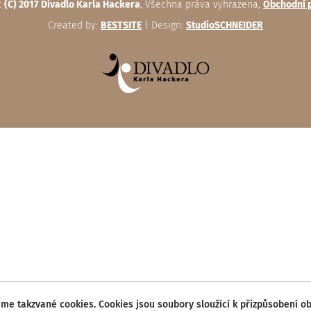
t
(C) 2017 Divadlo Karla Hackera
, Všechna práva vyhrazena,
Obchodní 
Created by:
BESTSITE
| Design:
StudioSCHNEIDER
me takzvané cookies. Cookies jsou soubory sloužící k přizpůsobení o