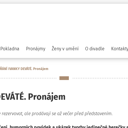
Pokladna
Pronájmy
Ženy v umění
O divadle
Kontakt
ŘÁNÍ IVANKY DEVÁTÉ. Pronájem
EVÁTÉ. Pronájem
 rezervovat, ale prodávají se až večer před představením.
áčení, humorných povídek a ukázek tvorby
jedinečné herečky 