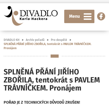
Menu
DIVADLO KH
Archiv pořadů
Pro dospělé
SPLNĚNÁ PŘÁNÍ JIŘÍHO ZBOŘILA, tentokrát s PAVLEM TRÁVNÍČKEM.
Pronájem
SPLNĚNÁ PŘÁNÍ JIŘÍHO
ZBOŘILA, tentokrát s PAVLEM
TRÁVNÍČKEM. Pronájem
POŘAD JE Z TECHNICKÝCH DŮVODŮ ZRUŠEN!