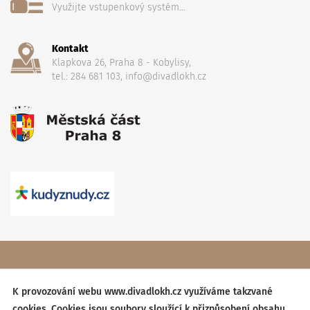
Využijte vstupenkový systém...
Kontakt
Klapkova 26, Praha 8 - Kobylisy,
tel.: 284 681 103, info@divadlokh.cz
Copyright
(C) 2017 Divadlo Karla Hackera
, Všechna práva
vyhrazena,
Obchodní podmínky
K provozování webu www.divadlokh.cz využíváme takzvané
cookies. Cookies jsou soubory sloužící k přizpůsobení obsahu
Created by:
BESTSITE
| Design:
StudioSCHNEIDER