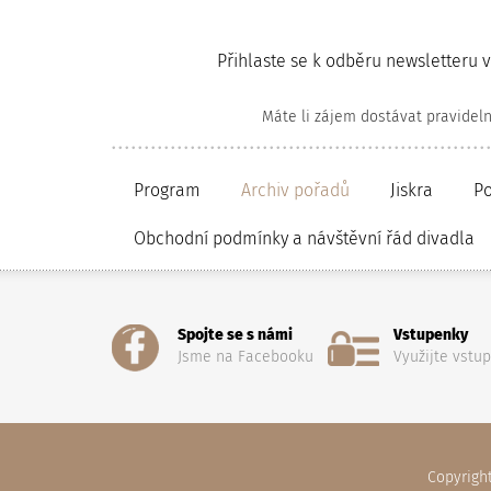
Přihlaste se k odběru newsletteru 
Máte li zájem dostávat pravidel
Program
Archiv pořadů
Jiskra
P
Obchodní podmínky a návštěvní řád divadla
Spojte se s námi
Vstupenky
Jsme na Facebooku
Využijte vstu
Copyrigh