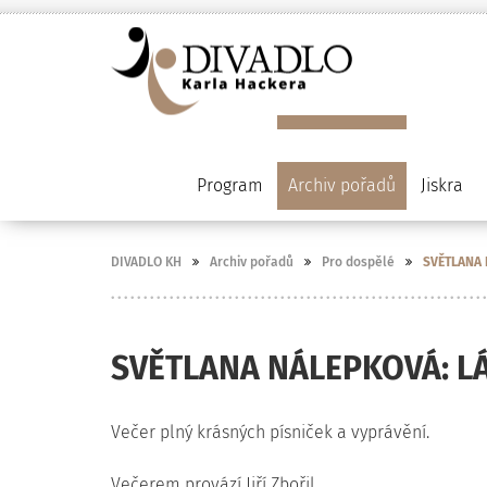
Program
Archiv pořadů
Jiskra
DIVADLO KH
Archiv pořadů
Pro dospělé
SVĚTLANA 
SVĚTLANA NÁLEPKOVÁ: LÁS
Večer plný krásných písniček a vyprávění.
Večerem provází Jiří Zbořil.