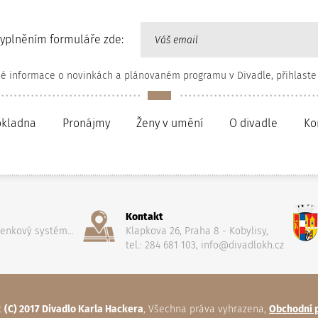
vyplněním formuláře zde:
né informace o novinkách a plánovaném programu v Divadle, přihlaste
okladna
Pronájmy
Ženy v umění
O divadle
Ko
Kontakt
penkový systém...
Klapkova 26, Praha 8 - Kobylisy,
tel.: 284 681 103, info@divadlokh.cz
t
(C) 2017 Divadlo Karla Hackera
, Všechna práva vyhrazena,
Obchodní 