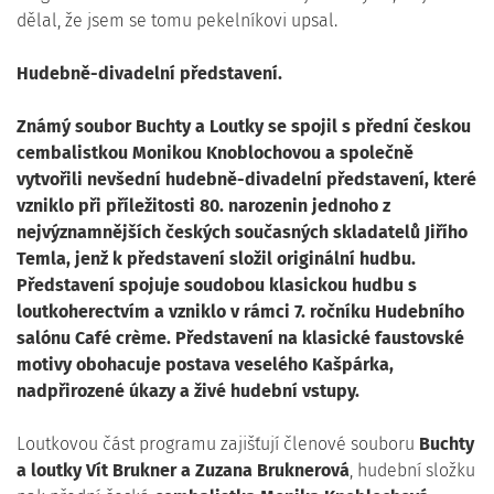
dělal, že jsem se tomu pekelníkovi upsal.
Hudebně-divadelní představení.
Známý soubor Buchty a Loutky se spojil s přední českou
cembalistkou Monikou Knoblochovou a společně
vytvořili nevšední hudebně-divadelní představení, které
vzniklo při příležitosti 80. narozenin jednoho z
nejvýznamnějších českých současných skladatelů Jiřího
Temla, jenž k představení složil originální hudbu.
Představení spojuje soudobou klasickou hudbu s
loutkoherectvím a vzniklo v rámci 7. ročníku Hudebního
salónu Café crème.
Představení na klasické faustovské
motivy obohacuje postava veselého Kašpárka,
nadpřirozené úkazy a živé hudební vstupy.
Loutkovou část programu zajišťují členové souboru
Buchty
a loutky Vít Brukn
er a Zuzana Bruknerová
, hudební složku