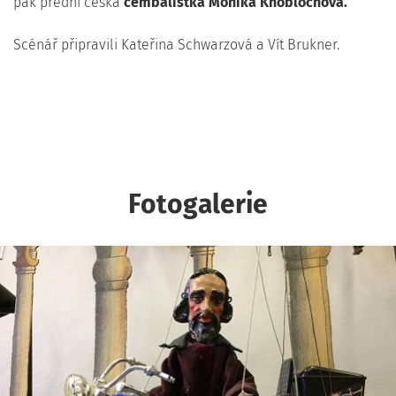
pak přední česká
cembalistka Monika Knoblochová.
Scénář připravili Kateřina Schwarzová a Vít Brukner.
Fotogalerie