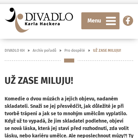
Menu
DIVADLO KH
Archiv pořadů
Pro dospělé
UŽ ZASE MILUJU!
UŽ ZASE MILUJU!
Komedie o dvou múzách a jejich objevu, nadaném
skladateli. Snaží se jej přesvědčit, jak důležité je při
tvorbě trápení a jak se to mnohým umělcům vyplatilo.
Když už to vypadá, že jim skladatel podlehne, objeví
se nová láska, která jej staví před rozhodnutí, zda volit
lásku, nebo kariéru umělce. Ale neposlechnout múzy?! Ty