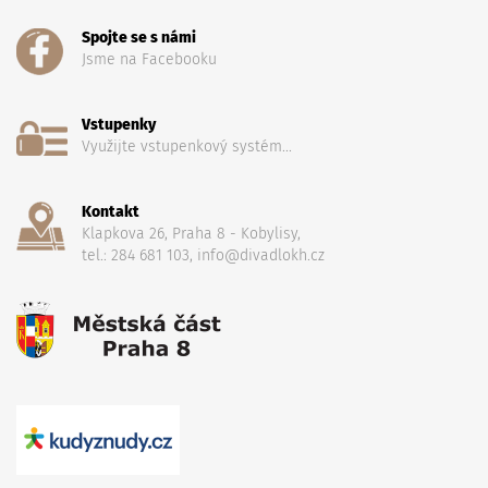
Spojte se s námi
Jsme na Facebooku
Vstupenky
Využijte vstupenkový systém...
Kontakt
Klapkova 26, Praha 8 - Kobylisy,
tel.: 284 681 103, info@divadlokh.cz