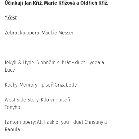
Účinkují Jan Kříž, Marie Křížová a Oldřich Kříž.
1.část
Žebrácká opera: Mackie Messer
Jekyll & Hyde: S ohněm si hrát - duet Hydea a
Lucy
Kočky: Memory - píseň Grizabelly
West Side Story: Kdo ví - píseň
Tonyho
Fantom opery: All I ask of you - duet Christiny a
Raoula