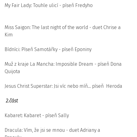
My Fair Lady: Touhle ulicí - píseň Fredyho
Miss Saigon: The last night of the world - duet Chrise a
Kim
Bídníci: Píseň Samotářky - píseň Eponiny
Muž z kraje La Mancha: Imposible Dream - píseň Dona
Qui
Jesus Christ Superstar: Jsi víc nebo míň… píseň Heroda
2.část
Kabaret: Kabaret - píseň Sally
Dracula: Vím, že jsi se mnou - duet Adriany a