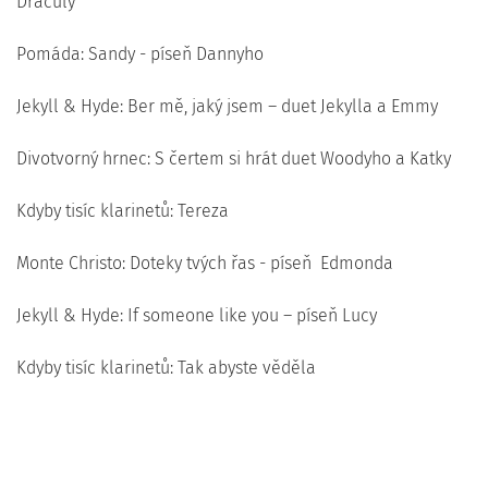
Draculy
Pomáda: Sandy - píseň Dannyho
Jekyll & Hyde: Ber mě, jaký jsem – duet Jekylla a Emmy
Divotvorný hrnec: S čertem si hrát duet Woodyho a Katky
Kdyby tisíc klarinetů: Tereza
Monte Christo: Doteky tvých řas - píseň Edmonda
Jekyll & Hyde: If someone like you – píseň Lucy
Kdyby tisíc klarinetů: Tak abyste věděla