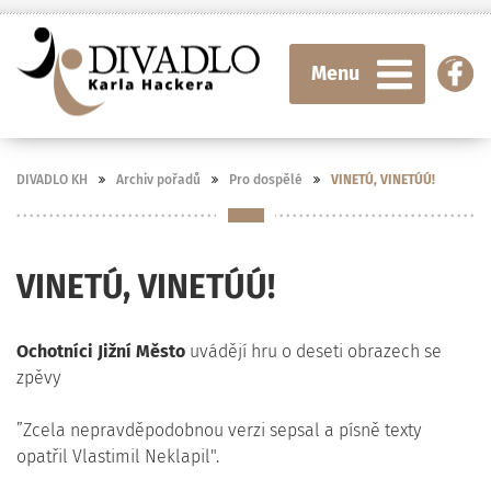
Menu
DIVADLO KH
Archiv pořadů
Pro dospělé
VINETÚ, VINETÚÚ!
VINETÚ, VINETÚÚ!
Ochotníci Jižní Město
uvádějí hru o deseti obrazech se
zpěvy
”Zcela nepravděpodobnou verzi sepsal a písně texty
opatřil Vlastimil Neklapil".