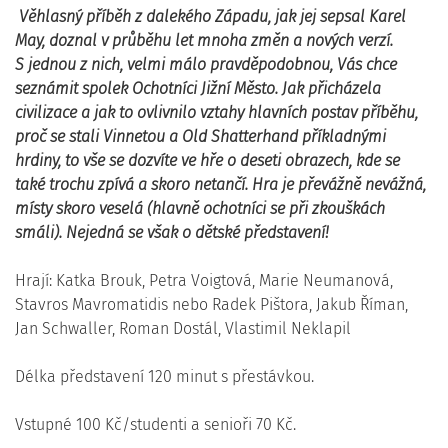
Věhlasný příběh z dalekého Západu, jak jej sepsal Karel
May, doznal v průběhu let mnoha změn a nových verzí.
S jednou z nich, velmi málo pravděpodobnou, Vás chce
seznámit spolek Ochotníci Jižní Město. Jak přicházela
civilizace a jak to ovlivnilo vztahy hlavních postav příběhu,
proč se stali Vinnetou a Old Shatterhand příkladnými
hrdiny, to vše se dozvíte ve hře o deseti obrazech, kde se
také trochu zpívá a skoro netančí. Hra je převážně nevážná,
místy skoro veselá (hlavně ochotníci se při zkouškách
smáli). Nejedná se však o dětské představení!
Hrají: Katka Brouk, Petra Voigtová, Marie Neumanová,
Stavros Mavromatidis nebo Radek Pištora, Jakub Říman,
Jan Schwaller, Roman Dostál, Vlastimil Neklapil
Délka představení 120 minut s přestávkou.
Vstupné 100 Kč/studenti a senioři 70 Kč.