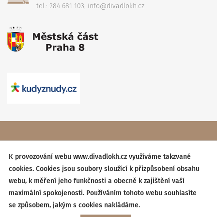
tel.: 284 681 103, info@divadlokh.cz
Copyright
(C) 2017 Divadlo Karla Hackera
, Všechna práva
vyhrazena,
Obchodní podmínky
K provozování webu www.divadlokh.cz využíváme takzvané
cookies. Cookies jsou soubory sloužící k přizpůsobení obsahu
Created by:
BESTSITE
| Design:
StudioSCHNEIDER
webu, k měření jeho funkčnosti a obecně k zajištění vaší
maximální spokojenosti. Používáním tohoto webu souhlasíte
se způsobem, jakým s cookies nakládáme.