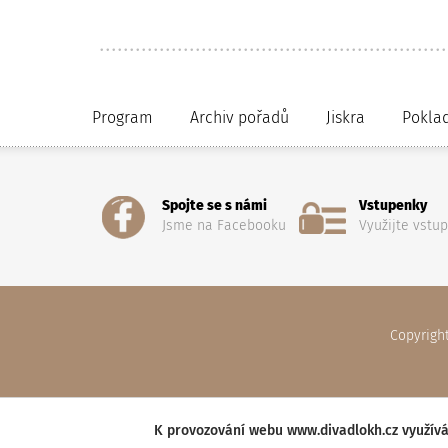
Program
Archiv pořadů
Jiskra
Pokla
Spojte se s námi
Vstupenky
Jsme na Facebooku
Využijte vstu
Copyrigh
K provozování webu www.divadlokh.cz využívá