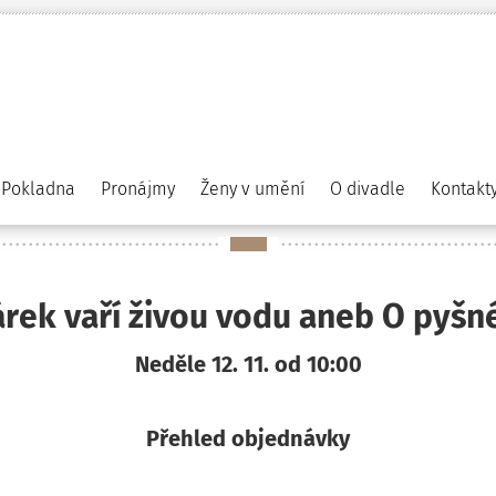
Pokladna
Pronájmy
Ženy v umění
O divadle
Kontakt
rek vaří živou vodu aneb O pyšn
Neděle 12. 11. od 10:00
Přehled objednávky