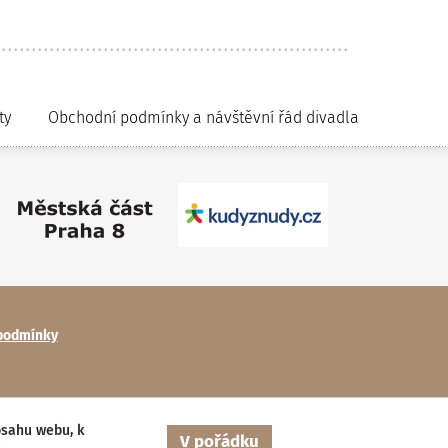
ty
Obchodní podmínky a návštěvní řád divadla
podmínky
bsahu webu, k
V pořádku