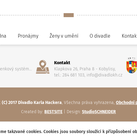
dna
Pronájmy
Ženy v umění
O divadle
Kontak
Kontakt
penkový systém...
Klapkova 26, Praha 8 - Kobylisy,
tel.: 284 681 103, info@divadlokh.cz
t
(C) 2017 Divadlo Karla Hackera
, Všechna práva vyhrazena,
Obchodní 
Created by:
BESTSITE
| Design:
StudioSCHNEIDER
me takzvané cookies. Cookies jsou soubory sloužící k přizpůsobení o