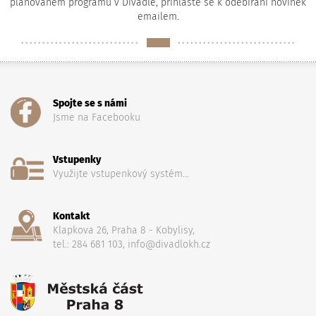
plánovaném programu v Divadle, přihlaste se k odebírání novinek
emailem.
Spojte se s námi
Jsme na Facebooku
Vstupenky
Využijte vstupenkový systém...
Kontakt
Klapkova 26, Praha 8 - Kobylisy,
tel.: 284 681 103, info@divadlokh.cz