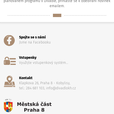
plánovaném programu v Divadle, přihlaste se k odebírání novinek
emailem.
Spojte se s námi
Jsme na Facebooku
Vstupenky
Využijte vstupenkový systém...
Kontakt
Klapkova 26, Praha 8 - Kobylisy,
tel.: 284 681 103, info@divadlokh.cz