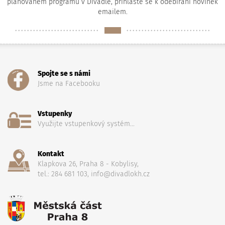
plánovaném programu v Divadle, přihlaste se k odebírání novinek
emailem.
Spojte se s námi
Jsme na Facebooku
Vstupenky
Využijte vstupenkový systém...
Kontakt
Klapkova 26, Praha 8 - Kobylisy,
tel.: 284 681 103, info@divadlokh.cz