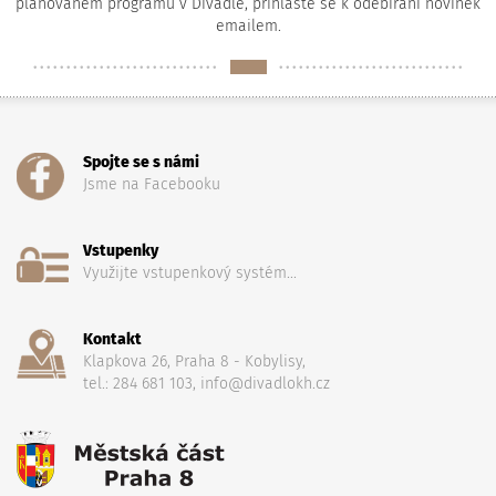
plánovaném programu v Divadle, přihlaste se k odebírání novinek
emailem.
Spojte se s námi
Jsme na Facebooku
Vstupenky
Využijte vstupenkový systém...
Kontakt
Klapkova 26, Praha 8 - Kobylisy,
tel.: 284 681 103, info@divadlokh.cz