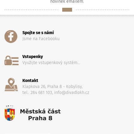
novinek emailem.
Spojte se s námi
Jsme na Facebooku
Vstupenky
Využijte vstupenkový systém...
Kontakt
Klapkova 26, Praha 8 - Kobylisy,
tel.: 284 681 103, info@divadlokh.cz